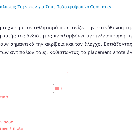
on
αλύσεις Τεχνικών για Σουτ Ποδοσφαίρου
No Comments
Τοποθέτη
Σκοπιάς:
κή τεχνική στον αθλητισμό που τονίζει την κατεύθυνση τ
Ακρίβεια,
 αυτής της δεξιότητας περιλαμβάνει την τελειοποίηση τη
Τεχνική,
Εστίαση
ουν σημαντικά την ακρίβεια και τον έλεγχο. Εστιάζοντας
ων αντιπάλων τους, καθιστώντας τα placement shots έν
τικό;
ων σουτ
ement shots