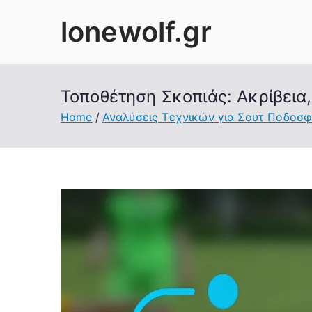
Skip
lonewolf.gr
to
content
Τοποθέτηση Σκοπιάς: Ακρίβεια,
Home
Αναλύσεις Τεχνικών για Σουτ Ποδοσφ