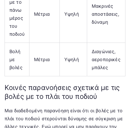
με το
Μακρινές
πάνω
Μέτρια
Υψηλή
αποστάσεις,
μέρος
δύναμη
του
ποδιού
Βολή
Διαγώνιες,
με
Μέτρια
Υψηλή
αεροπορικές
βολές
μπάλες
Κοινές παρανοήσεις σχετικά με τις
βολές με το πλάι του ποδιού
Μια διαδεδομένη παρανόηση είναι ότι οι βολές με το
πλάι του ποδιού στερούνται δύναμης σε σύγκριση με
άλλες τεχνικές. Ενώ μπορεί να μην παράγουν την