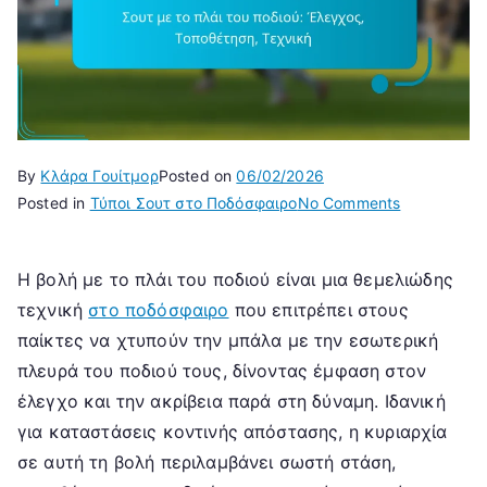
By
Κλάρα Γουίτμορ
Posted on
06/02/2026
on
Posted in
Τύποι Σουτ στο Ποδόσφαιρο
No Comments
Σουτ
με
Η βολή με το πλάι του ποδιού είναι μια θεμελιώδης
το
τεχνική
στο ποδόσφαιρο
που επιτρέπει στους
πλάι
του
παίκτες να χτυπούν την μπάλα με την εσωτερική
ποδιού:
πλευρά του ποδιού τους, δίνοντας έμφαση στον
Έλεγχος,
έλεγχο και την ακρίβεια παρά στη δύναμη. Ιδανική
Τοποθέτηση
για καταστάσεις κοντινής απόστασης, η κυριαρχία
Τεχνική
σε αυτή τη βολή περιλαμβάνει σωστή στάση,