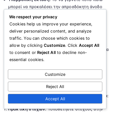
μπορεί να προκαλέσει την απροσδόκητη άνοδο
της μπάλας.
We respect your privacy
Παραμέληση της ακολουθίας:
Μια αδύναμη
Cookies help us improve your experience,
ακολουθία μπορεί να μειώσει τη δύναμη και την
deliver personalized content, and analyze
ακρίβεια.
traffic. You can choose which cookies to
Μη εστίαση στην μπάλα:
Το να αποσπάτε την
allow by clicking
Customize
. Click
Accept All
προσοχή σας από την μπάλα πριν από το χτύπημα
to consent or
Reject All
to decline non-
μπορεί να οδηγήσει σε λανθασμένα χτυπήματα.
essential cookies.
Ασκήσεις για την ενίσχυση της
Customize
τεχνικής βολής
Reject All
Για να βελτιώσετε τη βολή σας με το πλάι του
ποδιού, εξασκηθείτε σε αυτές τις ασκήσεις τακτικά:
Accept All
Πρακτική στόχων:
Τοποθετήστε στόχους στην