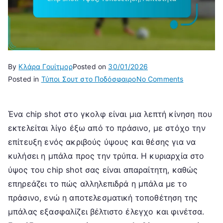
By
Κλάρα Γουίτμορ
Posted on
30/01/2026
on
Posted in
Τύποι Σουτ στο Ποδόσφαιρο
No Comments
Chip
Shot:
Ένα chip shot στο γκολφ είναι μια λεπτή κίνηση που
Ύψος,
εκτελείται λίγο έξω από το πράσινο, με στόχο την
Τοποθέτηση
Λεπτότητα
επίτευξη ενός ακριβούς ύψους και θέσης για να
κυλήσει η μπάλα προς την τρύπα. Η κυριαρχία στο
ύψος του chip shot σας είναι απαραίτητη, καθώς
επηρεάζει το πώς αλληλεπιδρά η μπάλα με το
πράσινο, ενώ η αποτελεσματική τοποθέτηση της
μπάλας εξασφαλίζει βέλτιστο έλεγχο και φινέτσα.