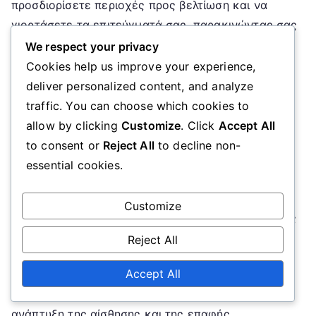
προσδιορίσετε περιοχές προς βελτίωση και να
γιορτάσετε τα επιτεύγματά σας, παρακινώντας σας
να συνεχίσετε να τελειοποιείτε τη φινέτσα σας.
We respect your privacy
Cookies help us improve your experience,
Ασκήσεις για τη βελτίωση της
deliver personalized content, and analyze
φινέτσας στα chip shots
traffic. You can choose which cookies to
allow by clicking
Customize
. Click
Accept All
Για να ενισχύσετε τη φινέτσα σας στα chip shots,
to consent or
Reject All
to decline non-
εξετάστε αυτές τις αποτελεσματικές ασκήσεις. Η
essential cookies.
“Άσκηση Ζώνης Προσγείωσης” περιλαμβάνει την
τοποθέτηση μιας πετσέτας ή στόχου στο πράσινο
Customize
και την στόχευση για να προσγειώσετε τα chip σας
πάνω σε αυτό. Αυτό βοηθά στη βελτίωση της
Reject All
ακρίβειας και του ελέγχου.
Accept All
Η “Άσκηση Chip
με το
Ένα Χέρι” εστιάζει στην
ανάπτυξη της αίσθησης και της επαφής.