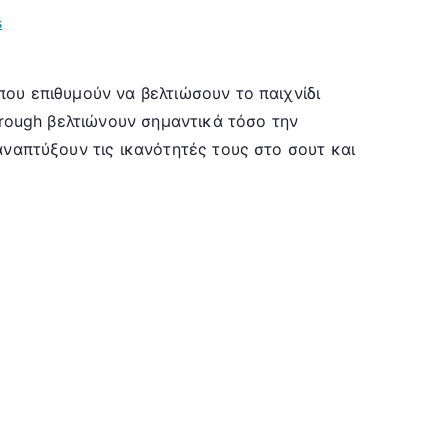
on
s
Αρχάριοι
Πυροβολισμοί
ου επιθυμούν να βελτιώσουν το παιχνίδι
Ποδοσφαίρου:
hrough βελτιώνουν σημαντικά τόσο την
Τεχνική,
Ακρίβεια,
αναπτύξουν τις ικανότητές τους στο σουτ και
Δύναμη