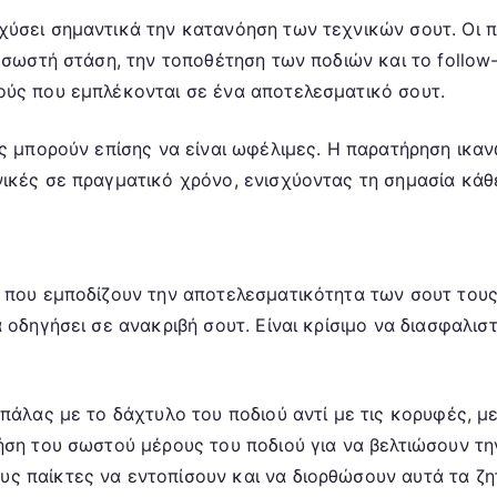
χύσει σημαντικά την κατανόηση των τεχνικών σουτ. Οι 
 σωστή στάση, την τοποθέτηση των ποδιών και το follow-
ούς που εμπλέκονται σε ένα αποτελεσματικό σουτ.
ες μπορούν επίσης να είναι ωφέλιμες. Η παρατήρηση ικα
ικές σε πραγματικό χρόνο, ενισχύοντας τη σημασία κάθε
 που εμποδίζουν την αποτελεσματικότητα των σουτ τους
 οδηγήσει σε ανακριβή σουτ. Είναι κρίσιμο να διασφαλιστ
πάλας με το δάχτυλο του ποδιού αντί με τις κορυφές, μ
ήση του σωστού μέρους του ποδιού για να βελτιώσουν τη
ς παίκτες να εντοπίσουν και να διορθώσουν αυτά τα ζη