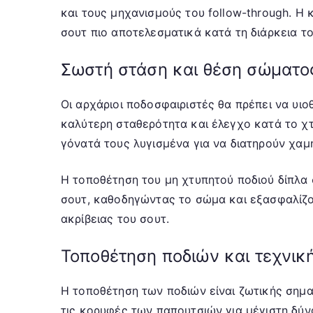
και τους μηχανισμούς του follow-through. Η 
σουτ πιο αποτελεσματικά κατά τη διάρκεια το
Σωστή στάση και θέση σώματο
Οι αρχάριοι ποδοσφαιριστές θα πρέπει να υι
καλύτερη σταθερότητα και έλεγχο κατά το χτ
γόνατά τους λυγισμένα για να διατηρούν χαμ
Η τοποθέτηση του μη χτυπητού ποδιού δίπλα 
σουτ, καθοδηγώντας το σώμα και εξασφαλίζο
ακρίβειας του σουτ.
Τοποθέτηση ποδιών και τεχνικ
Η τοποθέτηση των ποδιών είναι ζωτικής σημα
τις κορυφές των παπουτσιών για μέγιστη δύν