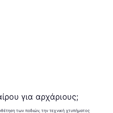
αίρου για αρχάριους;
οθέτηση των ποδιών, την τεχνική χτυπήματος