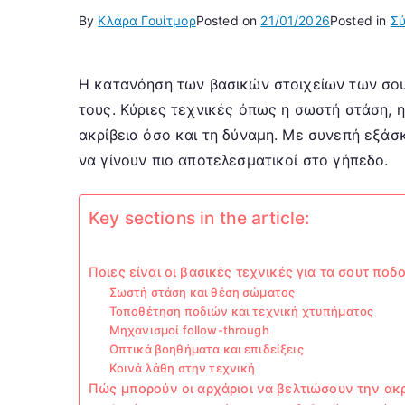
By
Κλάρα Γουίτμορ
Posted on
21/01/2026
Posted in
Σύ
Η κατανόηση των βασικών στοιχείων των σουτ
τους. Κύριες τεχνικές όπως η σωστή στάση, η
ακρίβεια όσο και τη δύναμη. Με συνεπή εξάσ
να γίνουν πιο αποτελεσματικοί στο γήπεδο.
Key sections in the article:
Ποιες είναι οι βασικές τεχνικές για τα σουτ ποδ
Σωστή στάση και θέση σώματος
Τοποθέτηση ποδιών και τεχνική χτυπήματος
Μηχανισμοί follow-through
Οπτικά βοηθήματα και επιδείξεις
Κοινά λάθη στην τεχνική
Πώς μπορούν οι αρχάριοι να βελτιώσουν την ακρ