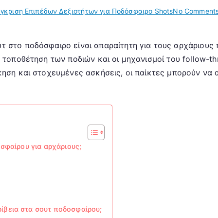
γκριση Επιπέδων Δεξιοτήτων για Ποδόσφαιρο Shots
No Comment
 στο ποδόσφαιρο είναι απαραίτητη για τους αρχάριους π
 τοποθέτηση των ποδιών και οι μηχανισμοί του follow-t
κηση και στοχευμένες ασκήσεις, οι παίκτες μπορούν να 
οσφαίρου για αρχάριους;
ίβεια στα σουτ ποδοσφαίρου;