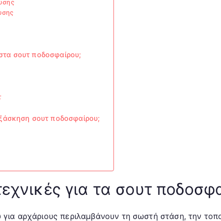
ευσης
υσης
στα σουτ ποδοσφαίρου;
τ
 εξάσκηση σουτ ποδοσφαίρου;
 τεχνικές για τα σουτ ποδοσφ
υ για αρχάριους περιλαμβάνουν τη σωστή στάση, την τοπ