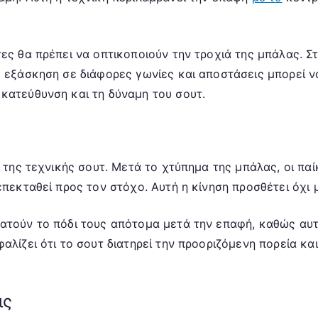
τες θα πρέπει να οπτικοποιούν την τροχιά της μπάλας. Σ
Η εξάσκηση σε διάφορες γωνίες και αποστάσεις μπορεί 
κατεύθυνση και τη δύναμη του σουτ.
ς της τεχνικής σουτ. Μετά το χτύπημα της μπάλας, οι πα
επεκταθεί προς τον στόχο. Αυτή η κίνηση προσθέτει όχι 
ματούν το πόδι τους απότομα μετά την επαφή, καθώς αυτ
αλίζει ότι το σουτ διατηρεί την προοριζόμενη πορεία κα
ις